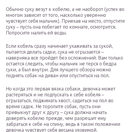
Обычно суку везут к кобелю, а не наоборот (успех во
многом зависит от того, насколько уверенно
чувствует себя мальчик). Приехав на место, отпустите
суку – пусть она побегает по комнате, осмотрится.
Попросите налить ей воды.
Если кобель сразу начинает ухаживать за сукой,
пытается делать садки, сука не огрызается –
наверняка все пройдет без осложнений. Вам только
остается следить, чтобы мальчик не терся о бедра
суки, а был внутри. Для лучшего обзора можно
поднять собак на диван или опуститься на пол.
Но когда это первая вязка собаки, девочка может
растеряться и не подпускать к себе кобеля –
огрызаться, поджимать хвост, садиться на пол во
время садок. Не торопите собак, пусть они
привыкнут друг к другу – сука должна начать
доверять кобелю прежде, чем разрешит ему
забраться к себе на спину, ведь в таком положении
девочка чувствует себя весьма уязвимой.