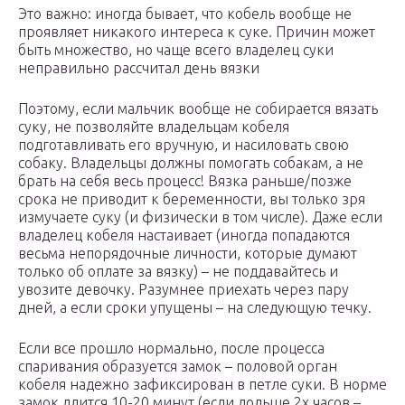
Это важно: иногда бывает, что кобель вообще не
проявляет никакого интереса к суке. Причин может
быть множество, но чаще всего владелец суки
неправильно рассчитал день вязки
Поэтому, если мальчик вообще не собирается вязать
суку, не позволяйте владельцам кобеля
подготавливать его вручную, и насиловать свою
собаку. Владельцы должны помогать собакам, а не
брать на себя весь процесс! Вязка раньше/позже
срока не приводит к беременности, вы только зря
измучаете суку (и физически в том числе). Даже если
владелец кобеля настаивает (иногда попадаются
весьма непорядочные личности, которые думают
только об оплате за вязку) – не поддавайтесь и
увозите девочку. Разумнее приехать через пару
дней, а если сроки упущены – на следующую течку.
Если все прошло нормально, после процесса
спаривания образуется замок – половой орган
кобеля надежно зафиксирован в петле суки. В норме
замок длится 10-20 минут (если дольше 2х часов –