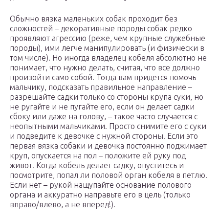
Обычно вязка маленьких собак проходит без
сложностей – декоративные породы собак редко
проявляют агрессию (реже, чем крупные служебные
породы), ими легче манипулировать (и физически в
том числе). Но иногда владелец кобеля абсолютно не
понимает, что нужно делать, считая, что все должно
произойти само собой. Тогда вам придется помочь
мальчику, подсказать правильное направление –
разрешайте садки только со стороны крупа суки, но
не ругайте и не пугайте его, если он делает садки
сбоку или даже на голову, – такое часто случается с
неопытными мальчиками. Просто снимите его с суки
и подведите к девочке с нужной стороны. Если это
первая вязка собаки и девочка постоянно поджимает
круп, опускается на пол – положите ей руку под
живот. Когда кобель делает садку, опуститесь и
посмотрите, попал ли половой орган кобеля в петлю.
Если нет – рукой нащупайте основание полового
органа и аккуратно направьте его в цель (только
вправо/влево, а не вперед!).