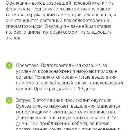
Овуляция – выход созревшей половой клетки из
фолликула. Под влиянием лютеинизирующего
гормона окружающий гамету пузырек лопается, и
она становится доступной для оплодотворения
сперматозоидом. Овуляция – важнейшая стадия
полового цикла, который состоит из следующих
этапов:
Проэструс. Подготовительная фаза. Из-за
усиления кровоснабжения набухают половые
органы. Появляются кровянистые выделения,
они имеют своеобразный запах, привлекающий
самцов. Проэструс длится 7–10 дней.
Эструс. В этот период происходит овуляция.
Вульва сильно набухает, выделения становятся
менее жидкими, уменьшается их количество.
Длительность этапа овуляции составляет 4–12
дней. При приближении кобеля, во время
поглаживания крупа или при прикосновении к