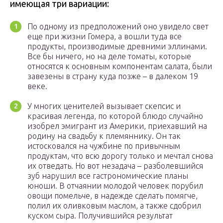
имеющая три вариации:
По одному из предположений оно увидело свет
еще при жизни Гомера, а вошли туда все
продукты, производимые древними эллинами.
Все бы ничего, но на деле томаты, которые
относятся к основным компонентам салата, были
завезены в страну куда позже – в далеком 19
веке.
У многих ценителей вызывает скепсис и
красивая легенда, по которой блюдо случайно
изобрел эмигрант из Америки, приехавший на
родину на свадьбу к племяннику. Он так
истосковался на чужбине по привычным
продуктам, что всю дорогу только и мечтал снова
их отведать. Но вот незадача – разболевшийся
зуб нарушил все гастрономические планы
юноши. В отчаянии молодой человек порубил
овощи помельче, в надежде сделать помягче,
полил их оливковым маслом, а также сдобрил
куском сыра. Получившийся результат