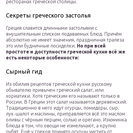
ресторанах греческой столицы.
Секреты греческого застолья
Греция славится длинными застольями с
внушительным списком подаваемых блюд. Причём
абсолютно не имеет значения, праздничная трапеза
это или будничные посиделки.
Но при всей
простоте и доступности греческой кухни всё же
есть некоторые особенности:
Сырный гид
Из обилия рецептов греческой кухни русскому
обывателю привычен греческий салат, или
хориатики. Хотя греческим его называют только в
России. В Греции этот салат называется деревенский.
Традиционно в него идут огурцы, помидоры, сыр,
лук-шалот и маслины, приправляется всё это маслом
оливы с чёрным перцем, солью и орегано. Изюминка
блюда в том, что овощи не измельчают, а крупно
рубят. Ещё у греков принято огурцы чистить от