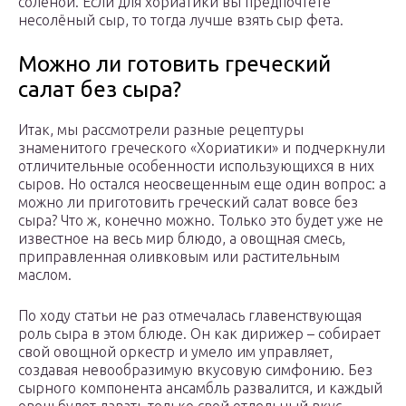
солёной. Если для хориатики вы предпочтёте
несолёный сыр, то тогда лучше взять сыр фета.
Можно ли готовить греческий
салат без сыра?
Итак, мы рассмотрели разные рецептуры
знаменитого греческого «Хориатики» и подчеркнули
отличительные особенности использующихся в них
сыров. Но остался неосвещенным еще один вопрос: а
можно ли приготовить греческий салат вовсе без
сыра? Что ж, конечно можно. Только это будет уже не
известное на весь мир блюдо, а овощная смесь,
приправленная оливковым или растительным
маслом.
По ходу статьи не раз отмечалась главенствующая
роль сыра в этом блюде. Он как дирижер – собирает
свой овощной оркестр и умело им управляет,
создавая невообразимую вкусовую симфонию. Без
сырного компонента ансамбль развалится, и каждый