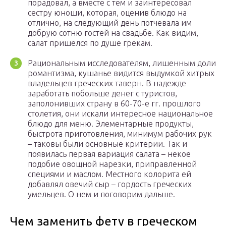
порадовал, а вместе с тем и заинтересовал
сестру юноши, которая, оценив блюдо на
отлично, на следующий день потчевала им
добрую сотню гостей на свадьбе. Как видим,
салат пришелся по душе грекам.
Рациональным исследователям, лишенным доли
романтизма, кушанье видится выдумкой хитрых
владельцев греческих таверн. В надежде
заработать побольше денег с туристов,
заполонивших страну в 60-70-е гг. прошлого
столетия, они искали интересное национальное
блюдо для меню. Элементарные продукты,
быстрота приготовления, минимум рабочих рук
– таковы были основные критерии. Так и
появилась первая вариация салата – некое
подобие овощной нарезки, приправленной
специями и маслом. Местного колорита ей
добавлял овечий сыр – гордость греческих
умельцев. О нем и поговорим дальше.
Чем заменить фету в греческом