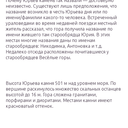
Почему Юрьев камень так назвали — достоверно
неизвестно. Существуют лишь предположения, что
название возникло в честь Юрьева дня или по
имени/фамилии какого-то человека. Встреченный
ураловедами во время недавней поездки местный
житель рассказал, что гора получила название по
имени жившего там старообрядца Юрия. В этих
местах многие названия даны по именам
старообрядцев: Никодимка, Антоновка и т.д.
Недалеко отсюда расположены почитавшиеся у
старообрядцев Весёлые горы.
Высота Юрьева камня 501 м над уровнем моря. По
вершине раскинулось множество скальных останцев
высотой до 16 м. Гора сложена гранитами,
порфирами и диоритами. Местами камни имеют
красноватый оттенок.