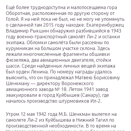
Ещё более труднодоступна и малопосещаема гора
Оборотная, расположенная по другую сторону от
Голой. Я на ней пока не был, но не могу не упомянуть
о сделанной там 2015 году находке. Екатеринбуржец
Владимир Рыкшин обнаружил разбившийся в 1943
году военно-транспортный самолёт Ли-2 и останки
экипажа. Обломки самолёта были рассеяны по
курумникам на большом участке склона. Здесь
лежали многочисленные фрагменты обшивки
фюзеляжа, два авиационных двигателя, стойки
шасси. Среди найденных личных вещей экипажа
был орден Ленина. По номеру награды удалось
выяснить, что он принадлежал Матвею Борисовичу
Шенкману — директору Воронежского
авиационного завода № 18. Летом 1941 завод
эвакуировали в город Куйбышев (Самару), где
началось производство штурмовиков Ил-2.
Утром 12 мая 1942 года М.Б. Шенкман вылетел на
самолете Ли-2 из Куйбышева в Нижний Тагил по
производственной необходимости. В то время на