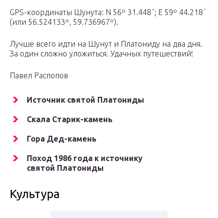
GPS-координаты Шунута: N 56º 31.448´; E 59º 44.218´
(или 56.524133º, 59.736967º).
Лучше всего идти на Шунут и Платониду на два дня.
За один сложно уложиться. Удачных путешествий!
Павел Распопов
Источник святой Платониды
Скала Старик-камень
Гора Дед-камень
Поход 1986 года к источнику
святой Платониды
Культура