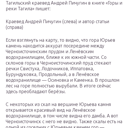
Тагильский краевед Андрей Пичугин в книге «Горы и
реки Тагила» пишет:
Краевед Андрей Пичугин (слева) и автор статьи
(справа)
Если взглянуть на карту, то видно, что гора Юрьев
камень находится аккурат посередине между
Черноисточинским прудом и Ленёвским
водохранилищем, ближе к их южной части. Со
склонов горы в Черноисточинский пруд стекают
речки Свистуха, Лодочников, Иппатовка,
Бурундуковка, Продольный, а в Ленёвское
водохранилище — Осиновка и Каменка. В прошлом
лес на горе полностью вырубали. В итоге сейчас
здесь преобладают берёзы.
С некоторых из скал на вершине Юрьева камня
открывается красивый вид на Ленёвское
водохранилище, в том числе видна его дамба. А вот
Черноисточинск с него не видно. Также скалы есть на
одной из соседних с Юрьевым камнем гор —