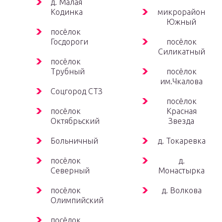
д. Малая
Кодинка
микрорайон
Южный
посёлок
Госдороги
посёлок
Силикатный
посёлок
Трубный
посёлок
им.Чкалова
Соцгород СТЗ
посёлок
посёлок
Красная
Октябрьский
Звезда
Больничный
д. Токаревка
посёлок
д.
Северный
Монастырка
посёлок
д. Волкова
Олимпийский
посёлок