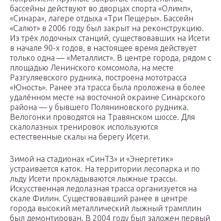
бассейны действуют во дворцах спорта «Олимп»,
«Синара», лагере отдыха «Три Пещеры». Бассейн
«Салют» в 2006 году был закрыт на реконструкцию.
Из трёх лодочных станций, существовавших на Исети
в начале 90-х годов, в настоящее время действует
только одна — «Металлист». В центре города, рядом с
площадью Ленинского комсомола, на месте
Разгуляевского рудника, построена мототрасса
«Юность». Ранее эта трасса была проложена в более
удалённом месте на восточной окраине Синарского
района — у бывшего Поляниновского рудника.
Велогонки проводятся на Травянском шоссе. Для
скалолазных тренировок используются
естественные скалы на берегу Исети.
Зимой на стадионах «СинТЗ» и «Энергетик»
устраивается каток. На территории лесопарка и по
льду Исети прокладываются лыжные трассы.
Искусственная ледолазная трасса организуется на
скале Филин. Существовавший ранее в центре
города высокий металлический лыжный трамплин
был демонтирован. В 2004 году был заложен первый