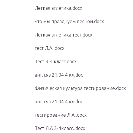
Легкая атлетика.docx
Что мы празднуем весной.docx
Легкая атлетика тест.docx
тест Л.А..docx
Тест 3-4 класс.docx
англ.яз 21.04 4 кл.doc
Физическая культура тестирование.docx
англ.яз 21.04 4 кл.doc
тестирование Л,А..docx
Тест Л.А 3-4класс..docx