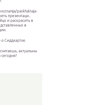
.
voznanija/paskhalnaja-
реть презентаци..
йцо и раскрасить в
едставленных в
ции.
 о Сиддхартхе.
 считаешь, актуальны
 сегодня?