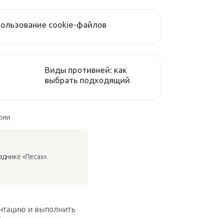
ользование cookie-файлов
Виды противней: как
выбрать подходящий
рии
днике «Песах».
нтацию и выполнить