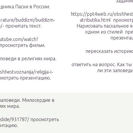
задание
дника Пасхи в России.
https://ppt4web.ru/obshhest
erature/buddizm/buddizm-
atributika.html просмот
o/- прочитать текст.
Нарисовать пасхальное я
одном из стилей пр
презента
utube.com/watch?
росмотреть фильм.
пересказать историю
поведи в религиях мира.
ответить на вопрос. Как ты
ли эти заповеди
hhestvoznanija/religija-i-
осмотреть презентацию.
заповеди. Милосердие в
ях мира.
slide/931787/ просмотреть
нтацию.