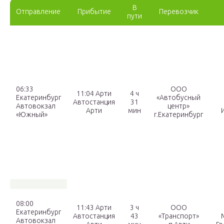
В
Отправление
Прибытие
Перевозчик
пути
06:33
ООО
11:04 Арти
4 ч
Екатеринбург
«Автобусный
Автостанция
31
Автовокзал
центр»
Арти
мин
«Южный»
г.Екатеринбург
08:00
11:43 Арти
3 ч
ООО
Екатеринбург
Автостанция
43
«Транспорт»
Автовокзал