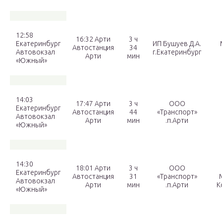
12:58
16:32 Арти
3 ч
Екатеринбург
ИП Бушуев Д.А.
Автостанция
34
Автовокзал
г.Екатеринбург
Арти
мин
«Южный»
14:03
17:47 Арти
3 ч
ООО
Екатеринбург
Автостанция
44
«Транспорт»
Автовокзал
Арти
мин
.п.Арти
«Южный»
14:30
18:01 Арти
3 ч
ООО
Екатеринбург
Автостанция
31
«Транспорт»
Автовокзал
Арти
мин
.п.Арти
К
«Южный»