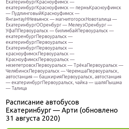
ЕкатеринбургКрасноуфимск —
екатеринбургКрасноуфимск — пермьКрасноуфимск
— ПудлинговыйКрасноуфимск —
ЯнгантауННевьянск — магнитогорскНовоталица —
ЕкатеринбургООренбург — МелеузОренбург —
УфаППервоуральск — билимбайПервоуральск —
екатеренбургПервоуральск —
екатеринбургПервоуральск —
ЕкатеринбургПервоуральск —
красноуфимскПервоуральск —
КрасноуфимскПервоуральск —
нязепетровскПервоуральск — ТрёкаПервоуральск —
ЧелябинскПервоуральск — ЧеремшаПервоуральск,
автостанция — башкирияПервоуральск, автостанция
— екатеринбургПервоуральск, чайка — шаляПышма
— Талица
Расписание автобусов
Екатеринбург — Арти (обновлено
31 августа 2020)