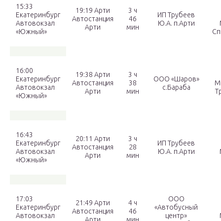
15:33
19:19 Арти
3 ч
Екатеринбург
ИП Трубеев
Автостанция
46
Автовокзал
Ю.А. п.Арти
Арти
мин
«Южный»
Сп
16:00
19:38 Арти
3 ч
Екатеринбург
ООО «Шаров»
Автостанция
38
М
Автовокзал
с.Бараба
Арти
мин
Т
«Южный»
16:43
20:11 Арти
3 ч
Екатеринбург
ИП Трубеев
Автостанция
28
Автовокзал
Ю.А. п.Арти
Арти
мин
«Южный»
17:03
ООО
21:49 Арти
4 ч
Екатеринбург
«Автобусный
Автостанция
46
Автовокзал
центр»
Арти
мин