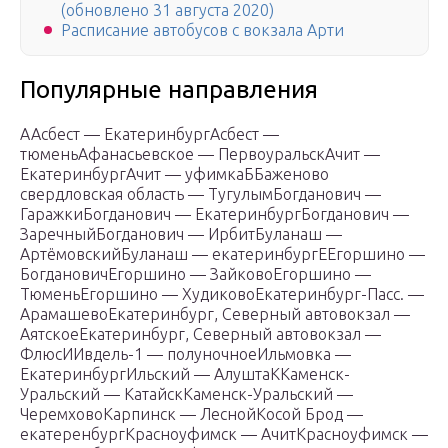
(обновлено 31 августа 2020)
Расписание автобусов с вокзала Арти
Популярные направления
ААсбест — ЕкатеринбургАсбест —
тюменьАфанасьевское — ПервоуральскАчит —
ЕкатеринбургАчит — уфимкаББаженово
свердловская область — ТугулымБогданович —
ГаражкиБогданович — ЕкатеринбургБогданович —
ЗаречныйБогданович — ИрбитБуланаш —
АртёмовскийБуланаш — екатеринбургЕЕгоршино —
БогдановичЕгоршино — ЗайковоЕгоршино —
ТюменьЕгоршино — ХудиковоЕкатеринбург-Пасс. —
АрамашевоЕкатеринбург, Северный автовокзал —
АятскоеЕкатеринбург, Северный автовокзал —
ФлюсИИвдель-1 — полуночноеИльмовка —
ЕкатеринбургИльский — АлуштаККаменск-
Уральский — КатайскКаменск-Уральский —
ЧеремховоКарпинск — ЛеснойКосой Брод —
екатеренбургКрасноуфимск — АчитКрасноуфимск —