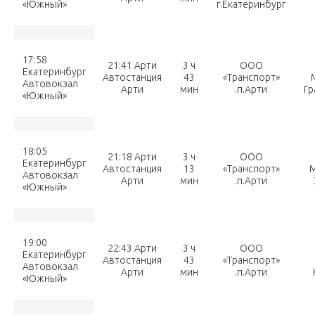
«Южный»
г.Екатеринбург
17:58
21:41 Арти
3 ч
ООО
Екатеринбург
Автостанция
43
«Транспорт»
Автовокзал
Арти
мин
.п.Арти
Гр
«Южный»
18:05
21:18 Арти
3 ч
ООО
Екатеринбург
Автостанция
13
«Транспорт»
М
Автовокзал
Арти
мин
.п.Арти
«Южный»
19:00
22:43 Арти
3 ч
ООО
Екатеринбург
Автостанция
43
«Транспорт»
Автовокзал
Арти
мин
.п.Арти
«Южный»