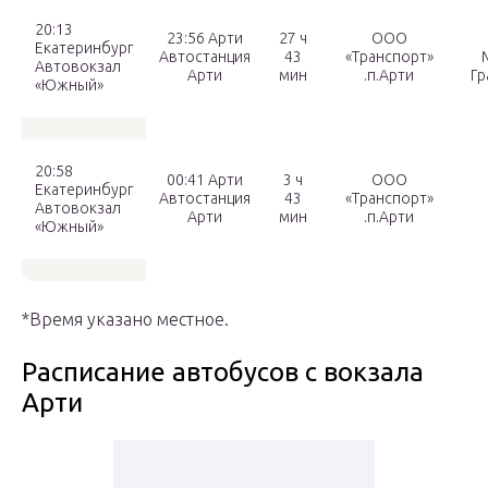
20:13
23:56 Арти
27 ч
ООО
Екатеринбург
Автостанция
43
«Транспорт»
Автовокзал
Арти
мин
.п.Арти
Гр
«Южный»
20:58
00:41 Арти
3 ч
ООО
Екатеринбург
Автостанция
43
«Транспорт»
Автовокзал
Арти
мин
.п.Арти
«Южный»
*Время указано местное.
Расписание автобусов с вокзала
Арти