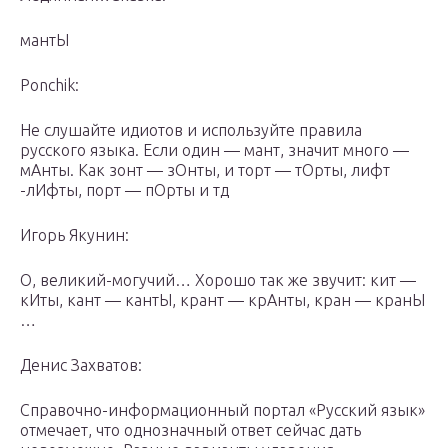
мантЫ
Ponchik:
Не слушайте идиотов и используйте правила
русского языка. Если один — мант, значит много —
мАнты. Как зонт — зОнты, и торт — тОрты, лифт
-лИфты, порт — пОрты и тд
Игорь Якунин:
О, великий-могучий… Хорошо так же звучит: кит —
кИты, кант — кантЫ, крант — крАнты, кран — кранЫ
…
Денис Захватов:
Справочно-информационный портал «Русский язык»
отмечает, что однозначный ответ сейчас дать