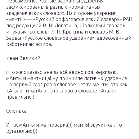
невозможно. Разные варианты ударения
зафиксированы в разных нормативных
академических словарях. На стороне ударения
«мантЫ» — «Русский орфографический словарь» РАН
под редакцией В. В. Лопатина, «Толковый словарь
иноязычных слов» Л. П. Крысина и словарь М. В.
Зарвы «Русское словесное ударение», адресованный
работникам эфира.
Иван Великий:
я то же с казахстана да всё верно подтверждаю!
мАнты и мантница! ну принципе логично ударение
на первый слог раз в словаре нет то мАнты! это как
кАталог и катАлог! это слово в словаре кАталог
правильно !
Оленька:
У нас мАнты и мантоварка))) мантЫ звучит как-то
ругательно)))