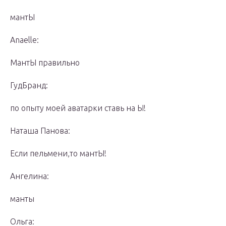
мантЫ
Anaelle:
МантЫ правильно
ГудБранд:
по опыту моей аватарки ставь на Ы!
Наташа Панова:
Если пельмени,то мантЫ!
Ангелина:
манты
Ольга: