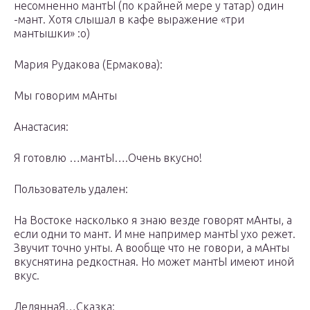
несомненно мантЫ (по крайней мере у татар) один
-мант. Хотя слышал в кафе выражение «три
мантышки» :о)
Мария Рудакова (Ермакова):
Мы говорим мАнты
Анастасия:
Я готовлю …мантЫ….Очень вкусно!
Пользователь удален:
На Востоке насколько я знаю везде говорят мАнты, а
если одни то мант. И мне например мантЫ ухо режет.
Звучит точно унты. А вообще что не говори, а мАнты
вкуснятина редкостная. Но может мантЫ имеют иной
вкус.
ЛедяннаЯ…Сказка: